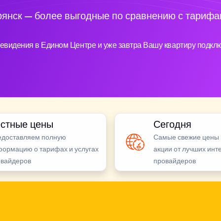
янск — более выгодные по сравнению с тарифа
евидения в Едином Центре и уже завтра Вашу квартиру подклю
стные цены
Сегодня
едоставляем полную
Самые свежие цены 
ормацию о тарифах и услугах
акции от лучших инт
овайдеров
провайдеров