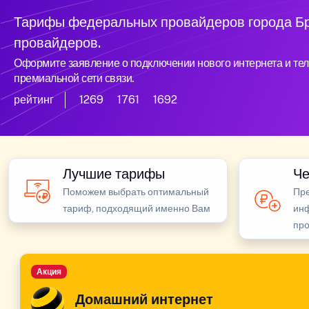
Тарифы федеральных провайдеров города Бр
провайдеров.
Оформите заявление о подключении нового интернета и тел
премиальной сети связи.
рейтинг
1269
1761
1692
Лучшие тарифы
Че
Поможем выбрать оптимальный
Пр
тариф, подходящий именно Вам
инф
пр
Акция
Домашний интернет