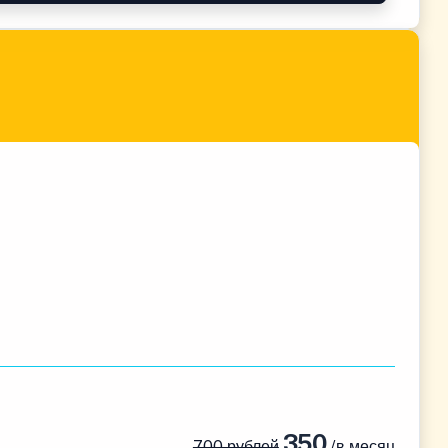
350
700 рублей
/в месяц